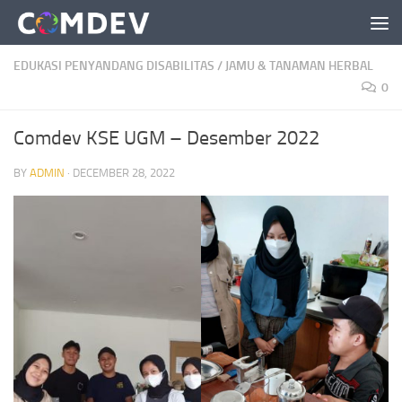
Skip to content
EDUKASI PENYANDANG DISABILITAS
/
JAMU & TANAMAN HERBAL
0
Comdev KSE UGM – Desember 2022
BY
ADMIN
·
DECEMBER 28, 2022