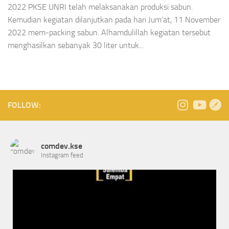
2022 PKSE UNRI telah melaksanakan produksi sabun.
Kemudian kegiatan dilanjutkan pada hari Jum’at, 11 November
2022 mem-packing sabun. Alhamdulillah kegiatan tersebut
menghasilkan sebanyak 30 liter untuk...
FOLLOW:
comdev.kse
Instagram feed