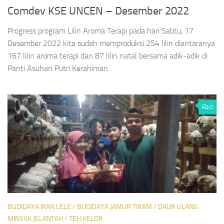
Comdev KSE UNCEN – Desember 2022
Progress program Lilin Aroma Terapi pada hari Sabtu, 17
Desember 2022 kita sudah memproduksi 254 lilin diantaranya
167 lilin aroma terapi dan 87 lilin natal bersama adik-adik di
Panti Asuhan Putri Kerahiman.
0
BUDIDAYA IKAN LELE
/
BUDIDAYA JAMUR TIRAM
/
DAUR ULANG
MINYAK JELANTAH
/
TEH KELOR