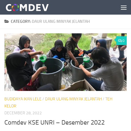
Skip to content
CATEGORY:
DAUR ULANG MINYAK JELANTAH
0
BUDIDAYA IKAN LELE
/
DAUR ULANG MINYAK JELANTAH
/
TEH
KELOR
DECEMBER 28, 2022
Comdev KSE UNRI – Desember 2022