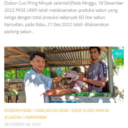
[Sabun Cuci Pring Minyak Jelantah]Pada Minggu, 18 Desember
2022 PKSE UNRI telah melaksanakan produksi sabun yang
ketiga dengan total prosuksi sebanyak 60 liter sabun.
Kemudian, pada Rabu, 21 Des 2022 telah dilaksanakan
packing sabun...
0
BUDIDAYA BABI
/
CAMILAN SAYURAN
/
DAUR ULANG MINYAK
JELANTAH
/
HIDROPONIK
DECEMBER 28, 2022