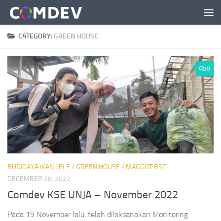
Skip to content
CATEGORY:
GREEN HOUSE
0
BUDIDAYA IKAN LELE
/
GREEN HOUSE
/
MAGGOT BSF
DECEMBER 28, 2022
Comdev KSE UNJA – November 2022
Pada 19 November lalu, telah dilaksanakan Monitoring