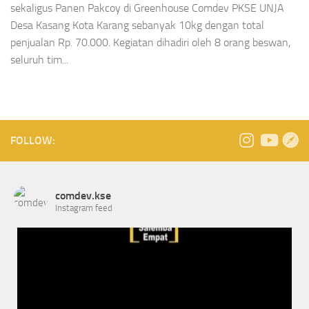
sekaligus Panen Pakcoy di Greenhouse Comdev PKSE UNJA
Desa Kasang Kota Karang sebanyak 10kg dengan total
penjualan Rp. 70.000. Kegiatan dihadiri oleh 8 orang beswan,
seluruh tim...
FOLLOW:
comdev.kse
Instagram feed