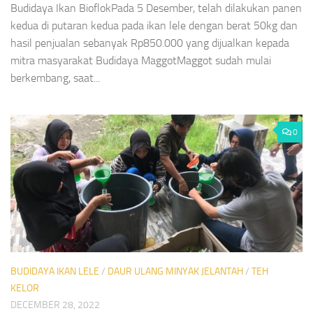
Budidaya Ikan BioflokPada 5 Desember, telah dilakukan panen
kedua di putaran kedua pada ikan lele dengan berat 50kg dan
hasil penjualan sebanyak Rp850.000 yang dijualkan kepada
mitra masyarakat Budidaya MaggotMaggot sudah mulai
berkembang, saat...
0
BUDIDAYA IKAN LELE
/
DAUR ULANG MINYAK JELANTAH
/
TEH
KELOR
DECEMBER 28, 2022