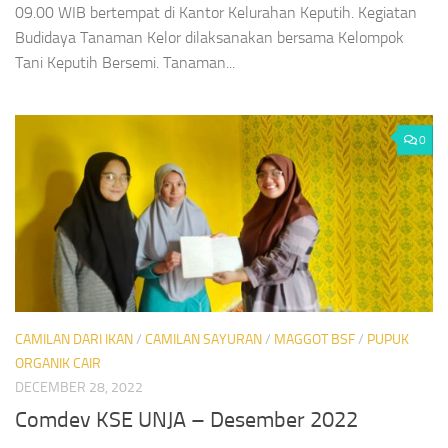
09.00 WIB bertempat di Kantor Kelurahan Keputih. Kegiatan
Budidaya Tanaman Kelor dilaksanakan bersama Kelompok
Tani Keputih Bersemi. Tanaman...
0
CAMILAN DARI IKAN
/
CAMILAN SAYURAN
/
MAGGOT BSF
/
PUPUK
ORGANIK CAIR
DECEMBER 28, 2022
Comdev KSE UNJA – Desember 2022