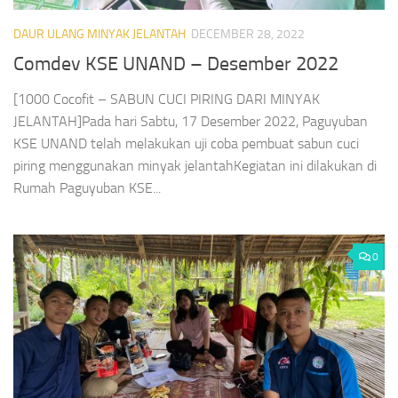
DAUR ULANG MINYAK JELANTAH
DECEMBER 28, 2022
Comdev KSE UNAND – Desember 2022
[1000 Cocofit – SABUN CUCI PIRING DARI MINYAK
JELANTAH]Pada hari Sabtu, 17 Desember 2022, Paguyuban
KSE UNAND telah melakukan uji coba pembuat sabun cuci
piring menggunakan minyak jelantahKegiatan ini dilakukan di
Rumah Paguyuban KSE...
0