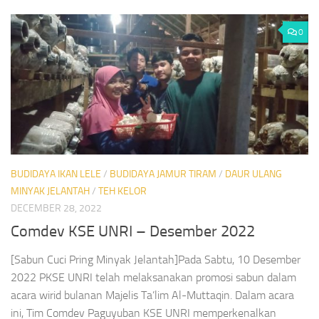
0
BUDIDAYA IKAN LELE
/
BUDIDAYA JAMUR TIRAM
/
DAUR ULANG
MINYAK JELANTAH
/
TEH KELOR
DECEMBER 28, 2022
Comdev KSE UNRI – Desember 2022
[Sabun Cuci Pring Minyak Jelantah]Pada Sabtu, 10 Desember
2022 PKSE UNRI telah melaksanakan promosi sabun dalam
acara wirid bulanan Majelis Ta’lim Al-Muttaqin. Dalam acara
ini, Tim Comdev Paguyuban KSE UNRI memperkenalkan