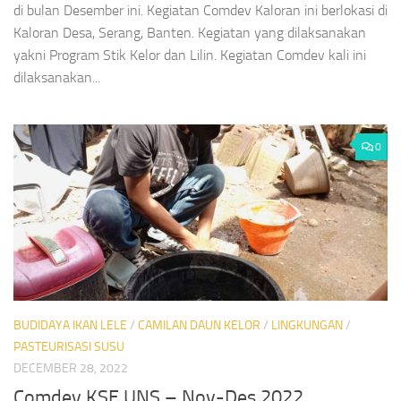
di bulan Desember ini. Kegiatan Comdev Kaloran ini berlokasi di
Kaloran Desa, Serang, Banten. Kegiatan yang dilaksanakan
yakni Program Stik Kelor dan Lilin. Kegiatan Comdev kali ini
dilaksanakan...
0
BUDIDAYA IKAN LELE
/
CAMILAN DAUN KELOR
/
LINGKUNGAN
/
PASTEURISASI SUSU
DECEMBER 28, 2022
Comdev KSE UNS – Nov-Des 2022