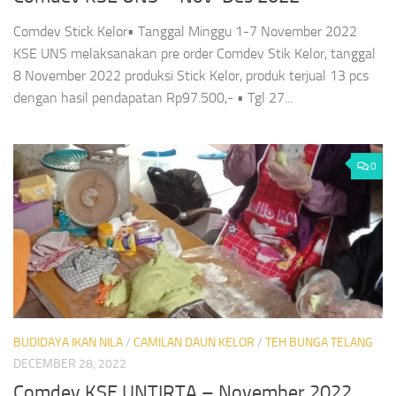
Comdev Stick Kelor• Tanggal Minggu 1-7 November 2022
KSE UNS melaksanakan pre order Comdev Stik Kelor, tanggal
8 November 2022 produksi Stick Kelor, produk terjual 13 pcs
dengan hasil pendapatan Rp97.500,- • Tgl 27...
0
BUDIDAYA IKAN NILA
/
CAMILAN DAUN KELOR
/
TEH BUNGA TELANG
DECEMBER 28, 2022
Comdev KSE UNTIRTA – November 2022