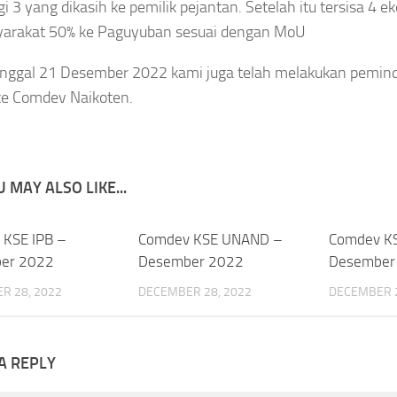
gi 3 yang dikasih ke pemilik pejantan. Setelah itu tersisa 4 e
yarakat 50% ke Paguyuban sesuai dengan MoU
nggal 21 Desember 2022 kami juga telah melakukan pemind
ke Comdev Naikoten.
 MAY ALSO LIKE...
 KSE IPB –
0
Comdev KSE UNAND –
0
Comdev KS
er 2022
Desember 2022
Desember
R 28, 2022
DECEMBER 28, 2022
DECEMBER 2
A REPLY