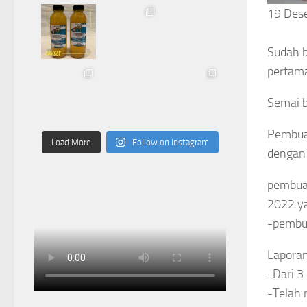
19 Des
Sudah b
pertama
Semai b
Pembuat
Load More
Follow on Instagram
dengan 
pembua
2022 ya
-pembua
Lapora
-Dari 3
-Telah 