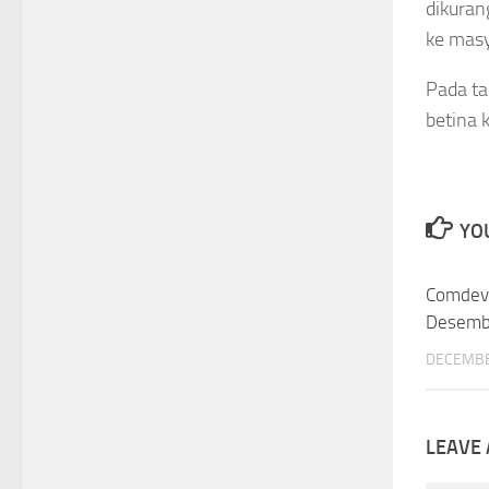
dikuran
ke mas
Pada ta
betina 
YOU
Comdev
Desemb
DECEMBE
LEAVE 