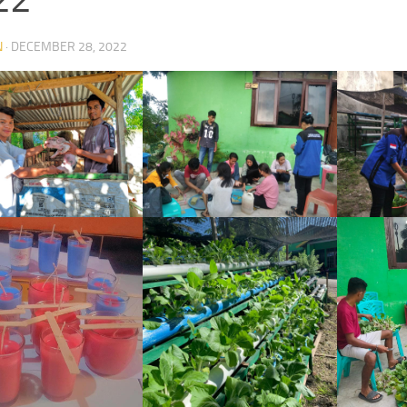
N
·
DECEMBER 28, 2022