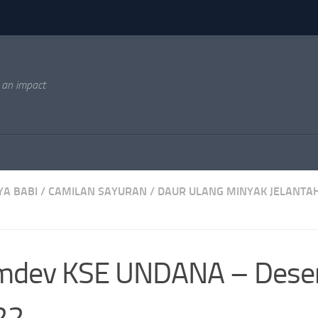
 an impact
YA BABI
/
CAMILAN SAYURAN
/
DAUR ULANG MINYAK JELANTA
mdev KSE UNDANA – Dese
22