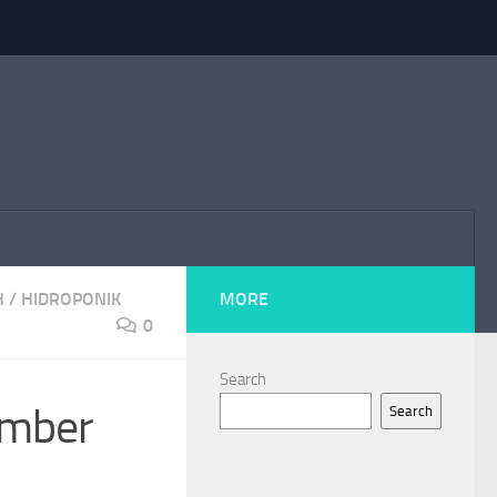
H
/
HIDROPONIK
MORE
0
Search
mber
Search