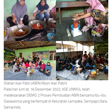
Olahan Ikan Patin (ABIN/Abon Ikan Patin)
Pada hari Jum’at, 16 Desember 2022, KSE UNMUL telah
melaksanakan DEMO 2 Proses Pembuatan ABIN bersama Ibu-ibu
Dasawisma yang bertempat di Kelurahan Lempake, Sempaja Utara,
Samarinda.